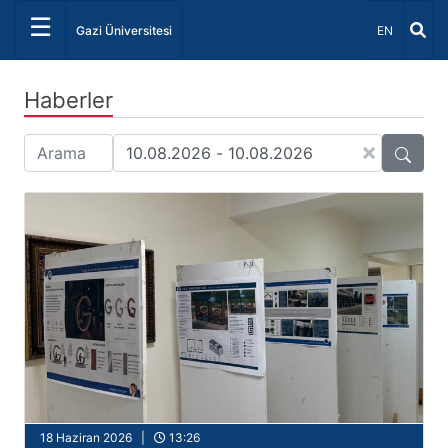
☰
Dil Seçiniz 
Gazi Üniversitesi
EN
Haberler
×
18 Haziran 2026 |
13:26