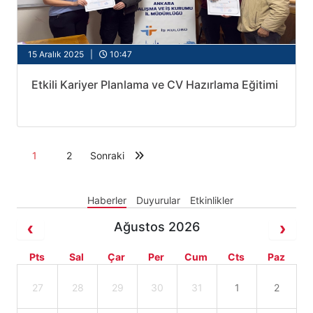
15 Aralık 2025 |
10:47
Etkili Kariyer Planlama ve CV Hazırlama Eğitimi
1
2
Sonraki
Haberler
Duyurular
Etkinlikler
Ağustos 2026
Pts
Sal
Çar
Per
Cum
Cts
Paz
27
28
29
30
31
1
2